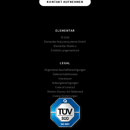
KONTAKT AUFNEHMEN
ELEMENTAR
© 2026
Elementar Analysensysteme GmbH
Elementar-Straße 1
D-63505 Langenselbold
LEGAL
Allgemeine Geschäftsbedingungen
Datenschutzhinweise
Impressum
Nutzungsbedingungen
Code of conduct
Modern Slavery Act Statement
Cookie-Einstellungen