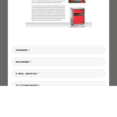
JETZT HERUNTERLADEN
Füllen Sie das Formular aus und erhalten Sie Ihren Download Link per E-Mail.
VORNAME
*
NACHNAME
*
E-MAIL-ADRESSE
*
TELEFONNUMMER
*
UNTERNEHMEN
*
LAND
*