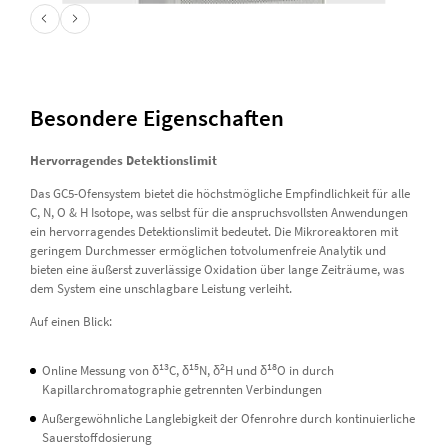
Besondere Eigenschaften
Hervorragendes Detektionslimit
Das GC5-Ofensystem bietet die höchstmögliche Empfindlichkeit für alle
C, N, O & H Isotope, was selbst für die anspruchsvollsten Anwendungen
ein hervorragendes Detektionslimit bedeutet. Die Mikroreaktoren mit
geringem Durchmesser ermöglichen totvolumenfreie Analytik und
bieten eine äußerst zuverlässige Oxidation über lange Zeiträume, was
dem System eine unschlagbare Leistung verleiht.
Auf einen Blick:
13
15
2
18
Online Messung von δ
C, δ
N, δ
H und δ
O in durch
Kapillarchromatographie getrennten Verbindungen
Außergewöhnliche Langlebigkeit der Ofenrohre durch kontinuierliche
Sauerstoffdosierung