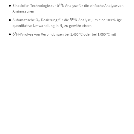
15
Einzelofen-Technologie zur δ
N Analyse für die einfache Analyse von
Aminosäuren
15
Automatische O
-Dosierung für die δ
N-Analyse, um eine 100 %-ige
2
quantitative Umwandlung in N
zu gewährleisten
2
2
δ
H-Pyrolyse von Verbindungen bei 1.450 °C oder bei 1.050 °C mit
ChromeHD
Agilent 8890 Gaschromatograph mit split/splitless, PTV oder on-
column Injektoren
Einzigartiger Heart-Split Mechanismus, der es ermöglicht, Eluenten
zwischen dem Flammenionisationsdetektor und dem
Massenspektrometer zu wechseln
Vollständig kompatibel mit der Agilent Capillary Flow Technologie für
Gas-Fluss-Splitting/ Dean switching
Minimale Ausfallzeit bei Wechsel der GC-Säule und des Reaktionsrohrs
Verbrennung von Verbindungen in einem robusten und
kostengünstigen Quarz-Microbore-Ofen
Große Auswahl an Probengebern, einschließlich Agilent Probenteller
mit 150 Positionen, CTC PAL3-Probengeber für SPME/Headspace und
Gerstel MPS