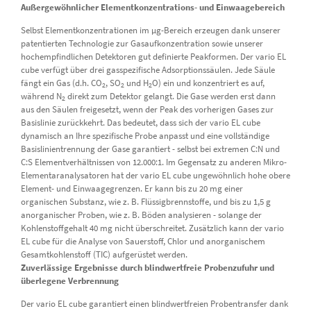
Außergewöhnlicher Elementkonzentrations- und Einwaagebereich
Selbst Elementkonzentrationen im µg-Bereich erzeugen dank unserer
patentierten Technologie zur Gasaufkonzentration sowie unserer
hochempfindlichen Detektoren gut definierte Peakformen. Der vario EL
cube verfügt über drei gasspezifische Adsorptionssäulen. Jede Säule
fängt ein Gas (d.h. CO
, SO
und H
O) ein und konzentriert es auf,
2
2
2
während N
direkt zum Detektor gelangt. Die Gase werden erst dann
2
aus den Säulen freigesetzt, wenn der Peak des vorherigen Gases zur
Basislinie zurückkehrt. Das bedeutet, dass sich der vario EL cube
dynamisch an Ihre spezifische Probe anpasst und eine vollständige
Basislinientrennung der Gase garantiert - selbst bei extremen C:N und
C:S Elementverhältnissen von 12.000:1. Im Gegensatz zu anderen Mikro-
Elementaranalysatoren hat der vario EL cube ungewöhnlich hohe obere
Element- und Einwaagegrenzen. Er kann bis zu 20 mg einer
organischen Substanz, wie z. B. Flüssigbrennstoffe, und bis zu 1,5 g
anorganischer Proben, wie z. B. Böden analysieren - solange der
Kohlenstoffgehalt 40 mg nicht überschreitet. Zusätzlich kann der vario
EL cube für die Analyse von Sauerstoff, Chlor und anorganischem
Gesamtkohlenstoff (TIC) aufgerüstet werden.
Zuverlässige Ergebnisse durch blindwertfreie Probenzufuhr und
überlegene Verbrennung
Der vario EL cube garantiert einen blindwertfreien Probentransfer dank