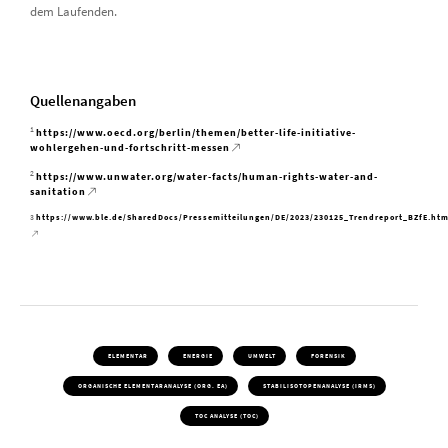
dem Laufenden.
Quellenangaben
1
https://www.oecd.org/berlin/themen/better-life-initiative-
wohlergehen-und-fortschritt-messen
2
https://www.unwater.org/water-facts/human-rights-water-and-
sanitation
3
https://www.ble.de/SharedDocs/Pressemitteilungen/DE/2023/230125_Trendreport_BZfE.htm
ELEMENTAR
ENERGIE
UMWELT
FORENSIK
ORGANISCHE ELEMENTARANALYSE (ORG. EA)
STABILISOTOPENANALYSE (IRMS)
TOC ANALYSE (TOC)