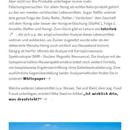
Aber nicht nur Bio-Produkte unterliegen immer mehr
Fälschungsversuchen. Vor allem Honig als echtes Naturprodukt gehört
zu den am meisten verfälschten Lebensmitteln. Sogar Netflix widmet
eine ganze Folge der Doku-Reihe „Rotten / Verdorben“ dem Geschäft
mit dem Honig oder besser der Honigverfälschung (Staffel 1, Folge 1:
Anwälte, Waffen und Honig). Zum Glück gibt es Labore wie
Intertek
, die sich u.a. der anspruchsvollen Analyse dieses Lebensmittels
widmen und aufdecken, wo Zucker zugesetzt wurde oder ob der
deklarierte Manuka-Honig auch wirklich aus Neuseeland kommt.
Gängig ist hierfür oftmals die Analyse mit Kernspinresonanz-
Spektroskopie (NMR – Nuclear Magnetic Resonance). Die Analyse mit der
Isotopenverhältnis-Massenspektrometrie bietet noch weitere Vorteile,
wie beispielsweise Ergebnisermittlung ohne Datenbankvalidierung. Eine
ausführliche Gegenüberstellung beider Analysemethoden finden Sie in
unserem
Whitepaper
.
Welche weiteren Lebensmittel (u.a. Wasser, Tee und Wein) dem sog. Food
Fraud unterliegen, erörtert Mike Seed im Artikel
„Ist wirklich drin,
was draufsteht?“
.