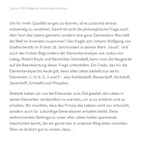
Quelle: OECD Regional Well-being Indicators
Um für mehr Qualität sorgen zu können, ist es zunächst einmal
notwendig zu verstehen. Damit ist nicht die philosophische Frage nach
dem Sinn des Lebens gemeint, sondern eine ganz Elementare: Was hält
die Welt im Innersten zusammen? Das fragte sich Johann Wolfgang von
Goethe bereits im frühen 19. Jahrhundert in seinem Werk „Faust“. Und
auch den frühen Begründern der Elementaranalyse, wie Justus von
Liebig, Robert Boyle und Maximilian Dennstedt, kann man die Neugierde
auf die Beantwortung dieser Frage unterstellen. Ein Credo, das für die
Elementanalyse bis heute gilt, denn alles Leben besteht aus sechs
Elementen: C, H, N, O, S und P – also Kohlenstoff, Wasserstoff, Stickstoff,
Sauerstoff, Schwefel und Phosphor.
Deshalb haben wir uns bei Elementar zum Ziel gesetzt, das Leben in
seinen Elementen verständlich zu machen, um es zu erklären und zu
erhalten. Wir möchten, dass das Prinzip des Lebens nicht nur erforscht,
sondern auch für zukünftige Generationen erhalten bleibt. Diese
weitreichenden Beiträge zu unser aller Leben halten spannende
Geschichten bereit, die wir gerne hier in unserem Blog teilen möchten.
Denn es ist doch gut zu wissen, dass…