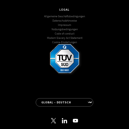
LEGAL
Allgemeine Geschäftsbedingungen
Datenschutzhinweise
Impressum
Nutzungsbedingungen
Code of conduct
Modern Slavery Act Statement
Cookie-Einstellungen