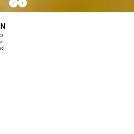
ON
zu
ue
nd