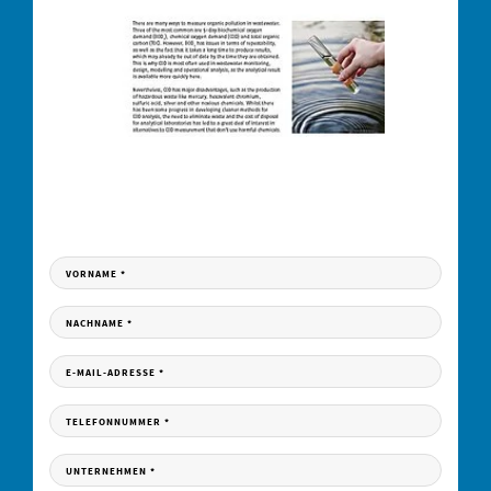
JETZT HERUNTERLADEN
Füllen Sie das Formular aus und erhalten Sie Ihren Download Link per E-Mail.
VORNAME
*
NACHNAME
*
E-MAIL-ADRESSE
*
TELEFONNUMMER
*
UNTERNEHMEN
*