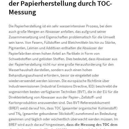
der Papierherstellung durch TOC-
Messung
Die Papierherstellung ist ein sehr wasserintensiver Prozess, bei dem
auch große Mengen an Abwasser anfallen, das aufgrund seiner
Zusammensetzung und Eigenschaften problematisch für die Umwelt
sein kann. Von Fasern, Füllstoffen und Bleichmitteln bis hin zu Stärke,
Pigmenten, Leimen und Additiven enthalten die Abwässer der
Papierfabriken einen hohen Anteil an Partikeln in Form von
Schwebstoffen und gelösten Stoffen. Dies bedeutet, dass Abwässer aus
der Papierherstellung nicht nur eine große Herausforderung für den
Wasserhaushalt darstellen, sondern auch einen hohen
Behandlungsaufwand erfordern, bevor sie eingeleitet oder
wiederverwendet werden können. Die europäische Richtlinie über
Industrieemissionen (Industrial Emissions Directive, IED) beschreibt die
sogenannten besten verfügbaren Techniken (BVT), die in der EU für die
Direkteinleitung von Abwasser aus der Papier-, Zellstoff- und
Kartonproduktion anzuwenden sind. Das BVT-Referenzdokument
(BREF) weist darauf hin, dass TOC (gesamter organischer Kohlenstoff)
und TN
(gesamter gebundener Stickstoff) zunehmend an Bedeutung
b
gewinnen und täglich oder wöchentlich überwacht werden müssen. Im
BREF wird auch darauf hingewiesen,
dass die Messung des TOC dem