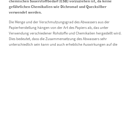
chemischen Sauerstoffbedarf (CSB) vorzuziehen ist, da keine
gefährlichen Chemikalien wie Dichromat und Quecksilber
verwendet werden.
Die Menge und der Verschmutzungsgrad des Abwassers aus der
Papierherstellung hängen von der Art des Papiers ab, das unter
Verwendung verschiedener Rohstoffe und Chemikalien hergestellt wird.
Dies bedeutet, dass die Zusammensetzung des Abwassers sehr
unterschiedlich sein kann und auch erhebliche Auswirkungen auf die
Umwelt haben kann. Darüber hinaus bilden die Abwässer von
Papierfabriken ein ideales Milieu für die Vermehrung von
Mikroorganismen. Dies führt zu Problemen wie der Verstopfung von
Abwasserkanälen und der Bildung von Biofilmen auf Oberflächen, die in
direktem Kontakt mit diesen Organismen stehen, z. B. an
Wasserentnahmestellen. Diese Abwässer können auch Rohre und
Schläuche verstopfen und zu Fehlfunktionen mechanischer Elemente
entlang der Leitung führen, was wiederum Wartungsprobleme
verursacht.
Neben der Erfüllung der gesetzlichen Anforderungen bietet die TOC-
Messung eine Reihe von Vorteilen für Anlagenbetreiber. Die genaue
Bestimmung des TOC erleichtert es Produzenten, die richtige Art der
Behandlung vor der Einleitung zu bestimmen. Schnelle Ergebnisse
bedeuten, dass die TOC-Messung auch eine Prozesssteuerung und