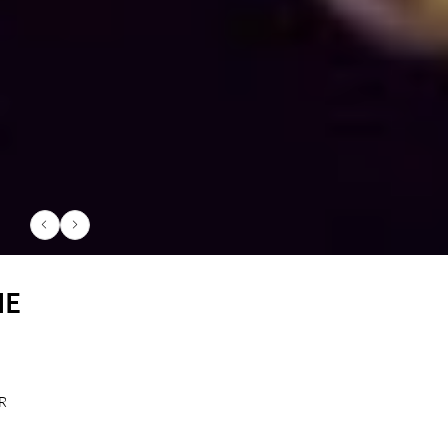
IE
N
R