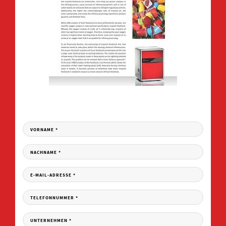
JETZT HERUNTERLADEN
Füllen Sie das Formular aus und erhalten Sie Ihren Download Link per E-Mail.
VORNAME
*
NACHNAME
*
E-MAIL-ADRESSE
*
TELEFONNUMMER
*
UNTERNEHMEN
*