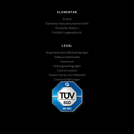
ELEMENTAR
© 2026
Elementar Analysensysteme GmbH
Elementar-Straße 1
D-63505 Langenselbold
LEGAL
Allgemeine Geschäftsbedingungen
Datenschutzhinweise
Impressum
Nutzungsbedingungen
Code of conduct
Modern Slavery Act Statement
Cookie-Einstellungen