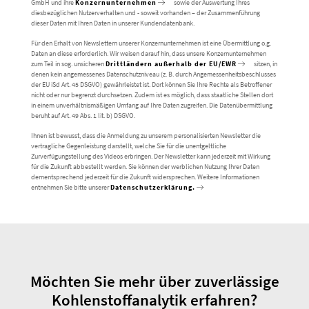
GmbH und ihre
Konzernunternehmen
sowie der Auswertung Ihres
diesbezüglichen Nutzerverhalten und - soweit vorhanden – der Zusammenführung
dieser Daten mit Ihren Daten in unserer Kundendatenbank.
Für den Erhalt von Newslettern unserer Konzernunternehmen ist eine Übermittlung o.g.
Daten an diese erforderlich. Wir weisen darauf hin, dass unsere Konzernunternehmen
zum Teil in sog. unsicheren
Drittländern außerhalb der EU/EWR
sitzen, in
denen kein angemessenes Datenschutzniveau (z. B. durch Angemessenheitsbeschlusses
der EU iSd Art. 45 DSGVO) gewährleistet ist. Dort können Sie Ihre Rechte als Betroffener
nicht oder nur begrenzt durchsetzen. Zudem ist es möglich, dass staatliche Stellen dort
in einem unverhältnismäßigen Umfang auf Ihre Daten zugreifen. Die Datenübermittlung
beruht auf Art. 49 Abs. 1 lit. b) DSGVO.
Ihnen ist bewusst, dass die Anmeldung zu unserem personalisierten Newsletter die
vertragliche Gegenleistung darstellt, welche Sie für die unentgeltliche
Zurverfügungstellung des Videos erbringen. Der Newsletter kann jederzeit mit Wirkung
für die Zukunft abbestellt werden. Sie können der werblichen Nutzung Ihrer Daten
dementsprechend jederzeit für die Zukunft widersprechen. Weitere Informationen
entnehmen Sie bitte unserer
Datenschutzerklärung.
Möchten Sie mehr über zuverlässige
Kohlenstoffanalytik erfahren?