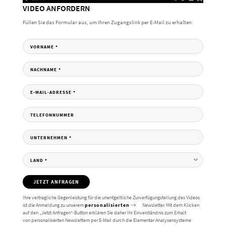
VIDEO ANFORDERN
Füllen Sie das Formular aus, um Ihren Zugangslink per E-Mail zu erhalten.
VORNAME
*
NACHNAME
*
E-MAIL-ADRESSE
*
TELEFONNUMMER
UNTERNEHMEN
*
LAND
*
JETZT ANFRAGEN
Ihre vertragliche Gegenleistung für die unentgeltliche Zurverfügungstellung des Videos
ist die Anmeldung zu unserem
personalisierten
Newsletter. Mit dem Klicken
auf den „Jetzt Anfragen“-Button erklären Sie daher Ihr Einverständnis zum Erhalt
von personalisierten Newslettern per E-Mail durch die Elementar Analysensysteme