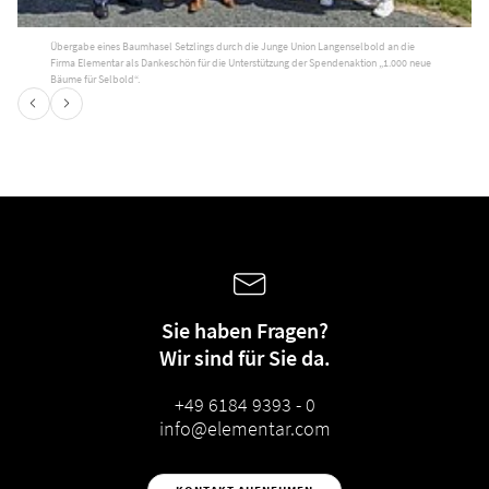
Übergabe eines Baumhasel Setzlings durch die Junge Union Langenselbold an die
Firma Elementar als Dankeschön für die Unterstützung der Spendenaktion „1.000 neue
Bäume für Selbold“.
Sie haben Fragen?
Wir sind für Sie da.
+49 6184 9393 - 0
info@elementar.com