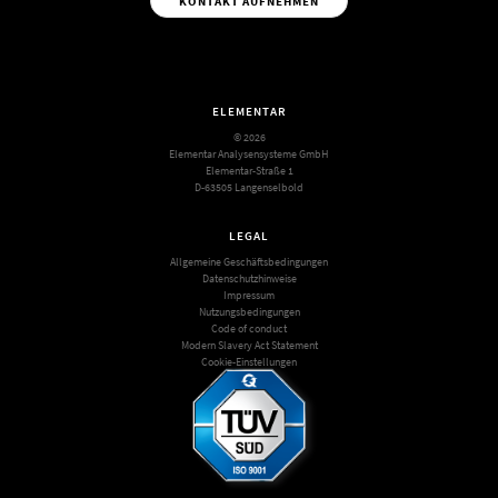
KONTAKT AUFNEHMEN
ELEMENTAR
© 2026
Elementar Analysensysteme GmbH
Elementar-Straße 1
D-63505 Langenselbold
LEGAL
Allgemeine Geschäftsbedingungen
Datenschutzhinweise
Impressum
Nutzungsbedingungen
Code of conduct
Modern Slavery Act Statement
Cookie-Einstellungen