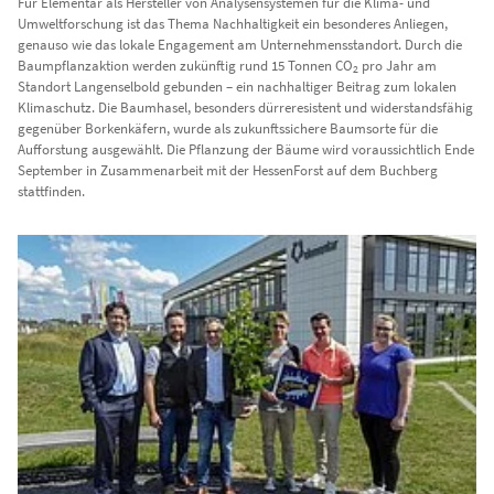
Für Elementar als Hersteller von Analysensystemen für die Klima- und
Umweltforschung ist das Thema Nachhaltigkeit ein besonderes Anliegen,
genauso wie das lokale Engagement am Unternehmensstandort. Durch die
Baumpflanzaktion werden zukünftig rund 15 Tonnen CO
pro Jahr am
2
Standort Langenselbold gebunden – ein nachhaltiger Beitrag zum lokalen
Klimaschutz. Die Baumhasel, besonders dürreresistent und widerstandsfähig
gegenüber Borkenkäfern, wurde als zukunftssichere Baumsorte für die
Aufforstung ausgewählt. Die Pflanzung der Bäume wird voraussichtlich Ende
September in Zusammenarbeit mit der HessenForst auf dem Buchberg
stattfinden.