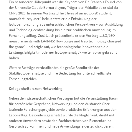
Ein besonderer Höhepunkt war die Keynote von Dr. François Fourel von
der Université Claude Bernard Lyon, Träger der Médaille de cristal du
CNRS 2025. In seinem Vortrag „The 3 lives of an isotopist: student,
manufacturer, user“ beleuchtete er die Entwicklung der
Isotopenforschung aus unterschiedlichen Perspektiven – von Ausbildung
und Technologieentwicklung bis hin zur praktischen Anwendung im
Forschungsalltag. Zusätzlich präsentierte er den Vortrag „18O/16O
measurements with EA-IRMS: How purge and trap technology changed
the game“ und zeigte auf, wie technologische Innovationen die
Leistungsfähigkeit moderner Isotopenanalytik weiter vorangebracht
haben.
Weitere Beiträge verdeutlichten die große Bandbreite der
Stabilisotopenanalyse und ihre Bedeutung für unterschiedlichste
Forschungsfelder.
Gelegenheiten zum Networking
Neben den wissenschaftlichen Vorträgen bot die Veranstaltung Raum
für persönliche Gespräche, Networking und den Austausch über
laufende Forschungsprojekte sowie praktische Erfahrungen aus dem
Laboralltag. Besonders geschätzt wurde die Möglichkeit, direkt mit
anderen Anwendern sowie den Fachbereichen von Elementar ins
Gespräch zu kommen und neue Anwendungsfelder zu diskutieren.