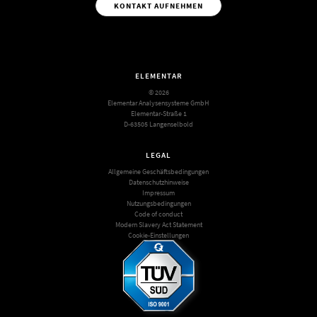
KONTAKT AUFNEHMEN
ELEMENTAR
© 2026
Elementar Analysensysteme GmbH
Elementar-Straße 1
D-63505 Langenselbold
LEGAL
Allgemeine Geschäftsbedingungen
Datenschutzhinweise
Impressum
Nutzungsbedingungen
Code of conduct
Modern Slavery Act Statement
Cookie-Einstellungen