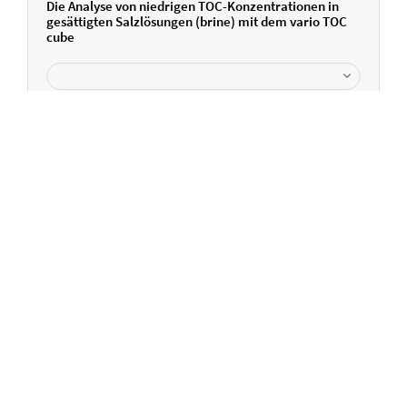
Die Analyse von niedrigen TOC-Konzentrationen in
gesättigten Salzlösungen (brine) mit dem vario TOC
cube
Sie haben Fragen?
Wir sind für Sie da.
+49 6184 9393 - 0