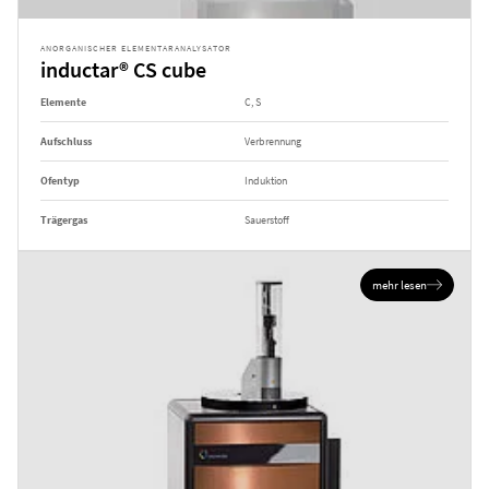
ANORGANISCHER ELEMENTARANALYSATOR
inductar® CS cube
Elemente
C, S
Aufschluss
Verbrennung
Ofentyp
Induktion
Trägergas
Sauerstoff
mehr lesen