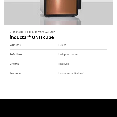
ANORGANISCHER ELEMENTARANALYSATOR
inductar® ONH cube
Elemente
H, N, O
Aufschluss
Heißgasextraktion
Ofentyp
Induktion
Trägergas
Helium, Argon, Stickstoff