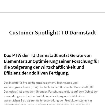
Customer Spotlight: TU Darmstadt
Das PTW der TU Darmstadt nutzt Geräte von
Elementar zur Optimierung seiner Forschung für
die Steigerung der Wirtschaftlichkeit und
Effizienz der additiven Fertigung.
Das Institut für Produktionsmanagement, Technologie und
Werkzeugmaschinen (PTW) der Technischen Universität Darmstadt (TU
Darmstadt) ist eines der führenden Forschungsinstitute auf dem Gebiet der
anwendungsorientierten Produktionsforschung und leistet einen
wesentlichen Beitrag zur Weiterentwicklung der Produktionstechnik in
Deutschland. Dies ist ein wichtiges Forschungsgebiet, da jeder zweite