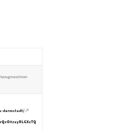
erkzeugmaschinen
w-darmstadt/
drQeO0zayRLGXzTQ