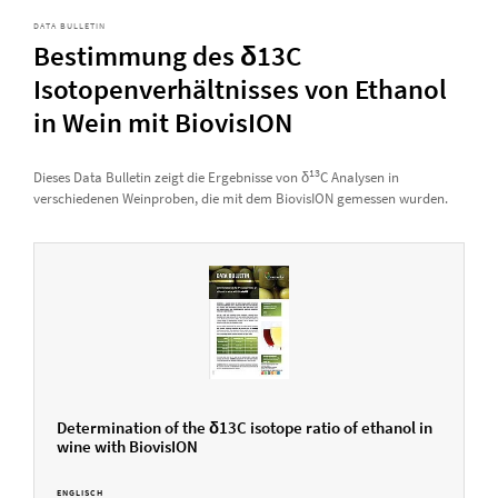
DATA BULLETIN
Bestimmung des δ13C
Isotopenverhältnisses von Ethanol
in Wein mit BiovisION
13
Dieses Data Bulletin zeigt die Ergebnisse von δ
C Analysen in
verschiedenen Weinproben, die mit dem BiovisION gemessen wurden.
Determination of the δ13C isotope ratio of ethanol in
wine with BiovisION
ENGLISCH