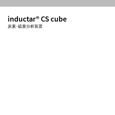
inductar® CS cube
炭素･硫黄分析装置 (ヘリウ