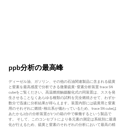
ppb分析の最高峰
ディーゼル油、ガソリン、その他の石油関連製品に含まれる硫黄
と窒素を最高感度で分析できる微量硫黄･窒素分析装置 trace SN
cubeをご覧ください。高温燃焼触媒酸化式の同装置は、ススを発
生させることなくあらゆる種類の試料を完全燃焼させて、わずか
数分で迅速に分析結果が得らえます。装置内部には硫黄用と窒素
用のそれぞれに燃焼･検出系が備わっているため、trace SN cubeは
あたかも2台の分析装置が1つの箱の中で稼働するという製品で
す。 そして、このコンセプトにより各元素の測定は系統別に最適
化が行えるため、硫黄と窒素のそれぞれの分析において最高の精