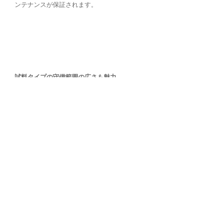
ンテナンスが保証されます。
試料タイプの守備範囲の広さも魅力
trace SN cubeは、幅広い試料タイプに応用できます。 試料の導入
は、50検体用 (温調なし) もしくは56検体用 (温調あり) のオートサ
ンプラーを使用して液体試料を注入する以外にも、オプションと
してガス用、LPG用、さらには固体用の各モジュールを装着するこ
とで、幅広い種類のサンプルマトリックスに柔軟に対応できま
す。 また揮発性の高い液体試料の分析には、わずか数分で後付け
できる温調式のオートサンプラーの使用を推奨します。
安心の10年保証
素晴らしい堅牢性と長寿命を備えたvario EL cubeだからこそ、当社
は高温燃焼炉に10年保証を付与します。また長期サポートを大切
にする当社のポリシーとして、製造中止後、最低10年間のスペア
部品の供給を続けます。これにより、保有期間に掛かるトータル