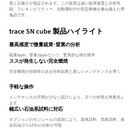
度と正確さが保証されます。この装置は速い処理速度と分析性
能、フレキシビリティー、自動運転中の安定稼働を兼ね備えた秀
逸品です。
trace SN cube 製品ハイライト
最高感度で微量硫黄･窒素の分析
硫黄6ppb、窒素15ppbという、驚異的な検出限界
ススが発生しない完全燃焼
完全燃焼が信頼性のある分析結果と易しいメンテナンスを導く
手軽な操作
メンテナンスの手間が少ない設計により、日々の作業を簡素化し
ます
幅広い石油系試料に対応
オプションのモジュールの追加により、固体試料、気体試料、液
化石油ガス(LPG)の分析が可能