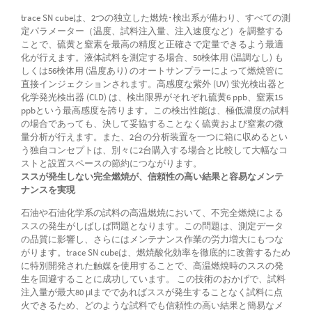
trace SN cubeは、2つの独立した燃焼･検出系が備わり、すべての測
定パラメーター（温度、試料注入量、注入速度など）を調整する
ことで、硫黄と窒素を最高の精度と正確さで定量できるよう最適
化が行えます。液体試料を測定する場合、50検体用 (温調なし) も
しくは56検体用 (温度あり) のオートサンプラーによって燃焼管に
直接インジェクションされます。高感度な紫外 (UV) 蛍光検出器と
化学発光検出器 (CLD) は、検出限界がそれぞれ硫黄6 ppb、窒素15
ppbという最高感度を誇ります。この検出性能は、極低濃度の試料
の場合であっても、決して妥協することなく硫黄および窒素の微
量分析が行えます。また、2台の分析装置を一つに箱に収めるとい
う独自コンセプトは、別々に2台購入する場合と比較して大幅なコ
ストと設置スペースの節約につながります。
ススが発生しない完全燃焼が、信頼性の高い結果と容易なメンテ
ナンスを実現
石油や石油化学系の試料の高温燃焼において、不完全燃焼による
ススの発生がしばしば問題となります。この問題は、測定データ
の品質に影響し、さらにはメンテナンス作業の労力増大にもつな
がります。trace SN cubeは、燃焼酸化効率を徹底的に改善するため
に特別開発された触媒を使用することで、高温燃焼時のススの発
生を回避することに成功しています。 この技術のおかげで、試料
注入量が最大80 μlまでであればススが発生することなく試料に点
火できるため、どのような試料でも信頼性の高い結果と簡易なメ