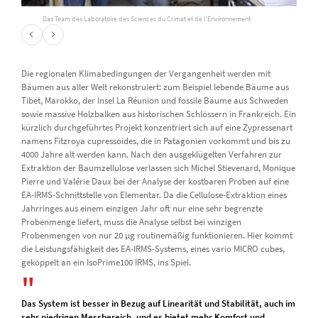
Das Team des Laboratoire des Sciences du Climat et de l’Environnement
Die regionalen Klimabedingungen der Vergangenheit werden mit
Bäumen aus aller Welt rekonstruiert: zum Beispiel lebende Bäume aus
Tibet, Marokko, der Insel La Réunion und fossile Bäume aus Schweden
sowie massive Holzbalken aus historischen Schlössern in Frankreich. Ein
kürzlich durchgeführtes Projekt konzentriert sich auf eine Zypressenart
namens Fitzroya cupressoides, die in Patagonien vorkommt und bis zu
4000 Jahre alt werden kann. Nach den ausgeklügelten Verfahren zur
Extraktion der Baumzellulose verlassen sich Michel Stievenard, Monique
Pierre und Valérie Daux bei der Analyse der kostbaren Proben auf eine
EA-IRMS-Schnittstelle von Elementar. Da die Cellulose-Extraktion eines
Jahrringes aus einem einzigen Jahr oft nur eine sehr begrenzte
Probenmenge liefert, muss die Analyse selbst bei winzigen
Probenmengen von nur 20 µg routinemäßig funktionieren. Hier kommt
die Leistungsfähigkeit des EA-IRMS-Systems, eines vario MICRO cubes,
gekoppelt an ein IsoPrime100 IRMS, ins Spiel.
Das System ist besser in Bezug auf Linearität und Stabilität, auch im
sehr niedrigen Messbereich, und es bietet mehr Komfort und