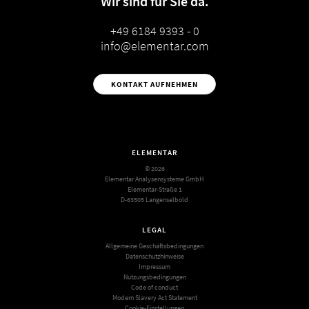
Wir sind für Sie da.
+49 6184 9393 - 0
info@elementar.com
KONTAKT AUFNEHMEN
ELEMENTAR
© 2026
Elementar Analysensysteme GmbH
Elementar-Straße 1
D-63505 Langenselbold
LEGAL
Allgemeine Geschäftsbedingungen
Datenschutzhinweise
Impressum
Nutzungsbedingungen
Code of conduct
Modern Slavery Act Statement
Cookie-Einstellungen