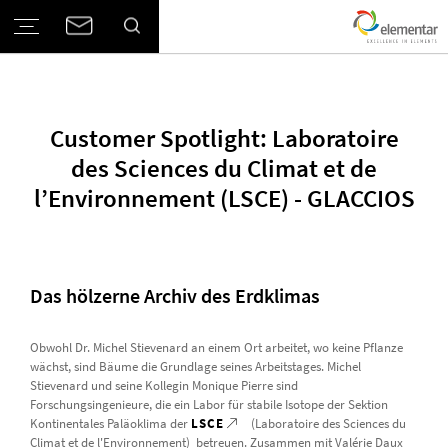
Customer Spotlight: Laboratoire
des Sciences du Climat et de
l’Environnement (LSCE) - GLACCIOS
Das hölzerne Archiv des Erdklimas
Obwohl Dr. Michel Stievenard an einem Ort arbeitet, wo keine Pflanze
wächst, sind Bäume die Grundlage seines Arbeitstages. Michel
Stievenard und seine Kollegin Monique Pierre sind
Forschungsingenieure, die ein Labor für stabile Isotope der Sektion
Kontinentales Paläoklima der
LSCE
(Laboratoire des Sciences du
Climat et de l'Environnement) betreuen. Zusammen mit Valérie Daux