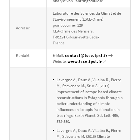
Analyse von Jahrringzellulose
Laboratoire des Sciences du Climat et de
l’Environnement (LSCE-Orme)
point courrier 129
Adresse:
CEA-Orme des Merisiers,
F-91191 Gif-sur-Yvette Cedex
France
Kontakt:
E-Mail:
contact@lsce.ipsl.fr
Website:
www.lsce.ipsl.fr
Lavergne A., Daux V., Villalba R., Pierre
M., Stievenard M., Srur A. (2017)
Improvement of isotope-based climate
reconstructions in Patagonia through a
better understanding of climate
influences on isotopis fractionation in
tree rings. Earth Planet. Sci. Lett. 459,
372-380.
Lavergne A., Daux V., Villalba R., Pierre
M., Stievenard M. (2016) Climate