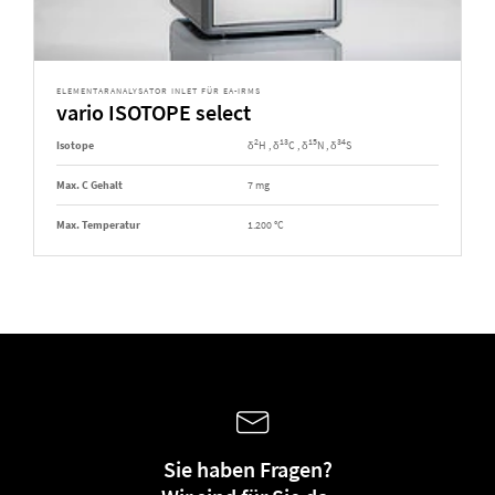
ELEMENTARANALYSATOR INLET FÜR EA-IRMS
vario ISOTOPE select
2
13
15
34
Isotope
δ
H , δ
C , δ
N , δ
S
Max. C Gehalt
7 mg
Max. Temperatur
1.200 °C
Sie haben Fragen?