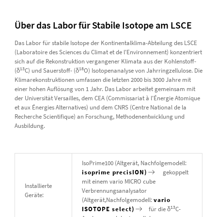
Über das Labor für Stabile Isotope am LSCE
Das Labor für stabile Isotope der Kontinentalklima-Abteilung des LSCE
(Laboratoire des Sciences du Climat et de l'Environnement) konzentriert
sich auf die Rekonstruktion vergangener Klimata aus der Kohlenstoff-
13
18
(δ
C) und Sauerstoff- (δ
O) Isotopenanalyse von Jahrringzellulose. Die
Klimarekonstruktionen umfassen die letzten 2000 bis 3000 Jahre mit
einer hohen Auflösung von 1 Jahr. Das Labor arbeitet gemeinsam mit
der Universität Versailles, dem CEA (Commissariat à l'Énergie Atomique
et aux Énergies Alternatives) und dem CNRS (Centre National de la
Recherche Scientifique) an Forschung, Methodenentwicklung und
Ausbildung.
IsoPrime100 (Altgerät, Nachfolgemodell:
isoprime precisION)
gekoppelt
mit einem vario MICRO cube
Installierte
Verbrennungsanalysator
Geräte:
(Altgerät,Nachfolgemodell:
vario
13
ISOTOPE select)
für die δ
C-