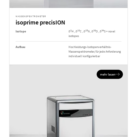
MASSENSPEKTROMETER
isoprime precisION
2
13
15
18
34
Isotope
δ
H , δ
C , δ
N , δ
O , δ
S + novel
isotopes
Aufbau
Hochleistungs-Isotopenverhältnis-
Massenspektrometer, für jede Anforderung
individuell konfigurierbar
mehr lesen