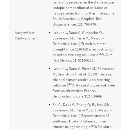
variability recorded in the stable oxygen
isotopic composition of cellulose of
native species from northern Patagonia,
South America. J. Geophys. Res.
Biogeosciences 121, 767-776.
Ausgewählte
Labuhn I., Daux V., Girardclos O.,
Publikationen:
Stievenard M., Pierre M., Masson-
Delmotte V. (2015) French summer
drought since 1326 AD: a reconstruction
18
based on tree-ring cellulose d
O. Clim.
Past Discuss. 11, 5113-5155.
Labuhn I., Daux V. Pierre M., Stievenard
M., Girardclos O. et al. (2013) Tree age,
site and climate controls on tree ring
18
cellulose δ
O: A case study on oak trees
from south-western France.
Dendrochronologia 32(1), 78-89.
Shi C., Daux V., Zhang Q.-B., Hou S.H.,
Stievenard M., Pierre M., Li Z., Masson-
Delmotte V. (2012) Reconstruction of
southeast Tibetan Plateau summer
18
climate using tree ring d
O: Moisture