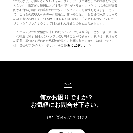
性決定など）が保証されていません。また、データ主体としての権利を行使で
きないか、限定的な範囲にとどまる可能性があります。さらに、現地の国家機
関が不合理な範囲でお客様のデータにアクセスする可能性もあります。従っ
て、これらの受取人へのデータ転送は、第49条に従い、お客様の同意によって
のみ正当化されます。49 para. 1 lit. a) GDPRに従い、「ファイルのダウンロード」
ボタンをクリックすることで同意された場合にのみ正当化されます。
ニュースレターの受信は将来にわたっていつでも取り消すことができ、第三国
への転送に関する同意もいつでも取り消すことができます。取消は、取消まで
の同意に基づいて行われた処理の合法性に影響を与えません。詳細について
は、当社のプライバシーポリシーをご参
照ください。
何かお困りですか？
お気軽にお問合せ下さい。
+81 (0)45 323 9182