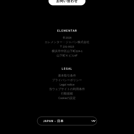
お問い合わせ
ELEMENTAR
© 2026
エレメンター・ジャパン株式会社
〒231-0023
横浜市中区山下町224-1
山下町Ｋビル9F
LEGAL
基本取引条件
プライバシーポリシー
Legal notice
当ウェブサイトの利用条件
行動規範
Cookieの設定