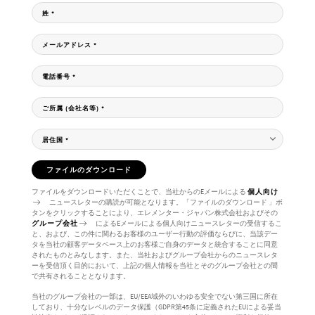
姓
*
メールアドレス
*
電話番号
*
ご所属 (会社名等)
*
居住国
*
ファイルのダウンロード
ファイルをダウンロードいただくことで、当社からのEメールによる
個人向け
ニュースレターの購読が可能となります。「ファイルのダウンロード 」ボ
タンをクリックすることにより、エレメンター・ジャパン株式会社およびその
グループ会社
によるEメールによる個人向けニュースレターの受信するこ
と、および、この件に関わるお客様のユーザー行動の評価ならびに、当該デー
タを当社の顧客データベース上のお客様ご自身のデータと統合することに同意
されたものとみなします。また、当社およびグループ会社からのニュースレタ
ーを受信頂く目的において、上記の個人情報を当社とそのグループ会社との間
で共有されることとなります。
当社のグループ会社の一部は、EU/EEA域外のいわゆる安全でない第三国に所在
しており、十分なレベルのデータ保護（GDPR第45条に定義されたEUによる妥当