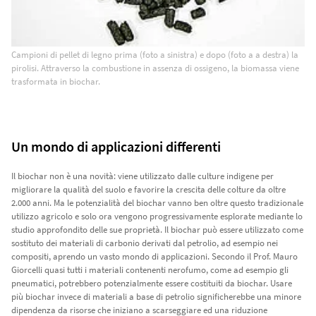
Campioni di pellet di legno prima (foto a sinistra) e dopo (foto a a destra) la
pirolisi. Attraverso la combustione in assenza di ossigeno, la biomassa viene
trasformata in biochar.
Un mondo di applicazioni differenti
Il biochar non è una novità: viene utilizzato dalle culture indigene per
migliorare la qualità del suolo e favorire la crescita delle colture da oltre
2.000 anni. Ma le potenzialità del biochar vanno ben oltre questo tradizionale
utilizzo agricolo e solo ora vengono progressivamente esplorate mediante lo
studio approfondito delle sue proprietà. Il biochar può essere utilizzato come
sostituto dei materiali di carbonio derivati ​​dal petrolio, ad esempio nei
compositi, aprendo un vasto mondo di applicazioni. Secondo il Prof. Mauro
Giorcelli quasi tutti i materiali contenenti nerofumo, come ad esempio gli
pneumatici, potrebbero potenzialmente essere costituiti da biochar. Usare
più biochar invece di materiali a base di petrolio significherebbe una minore
dipendenza da risorse che iniziano a scarseggiare ed una riduzione