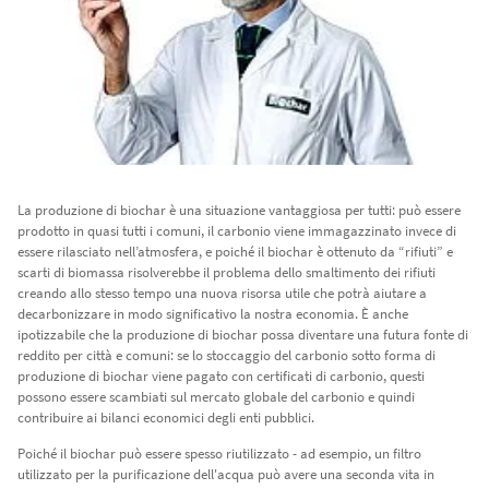
La produzione di biochar è una situazione vantaggiosa per tutti: può essere
prodotto in quasi tutti i comuni, il carbonio viene immagazzinato invece di
essere rilasciato nell’atmosfera, e poiché il biochar è ottenuto da “rifiuti” e
scarti di biomassa risolverebbe il problema dello smaltimento dei rifiuti
creando allo stesso tempo una nuova risorsa utile che potrà aiutare a
decarbonizzare in modo significativo la nostra economia. È anche
ipotizzabile che la produzione di biochar possa diventare una futura fonte di
reddito per città e comuni: se lo stoccaggio del carbonio sotto forma di
produzione di biochar viene pagato con certificati di carbonio, questi
possono essere scambiati sul mercato globale del carbonio e quindi
contribuire ai bilanci economici degli enti pubblici.
Poiché il biochar può essere spesso riutilizzato - ad esempio, un filtro
utilizzato per la purificazione dell'acqua può avere una seconda vita in