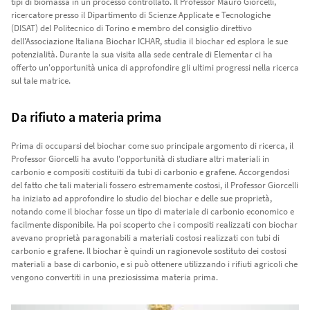
tipi di biomassa in un processo controllato. Il Professor Mauro Giorcelli,
ricercatore presso il Dipartimento di Scienze Applicate e Tecnologiche
(DISAT) del Politecnico di Torino e membro del consiglio direttivo
dell'Associazione Italiana Biochar ICHAR, studia il biochar ed esplora le sue
potenzialità. Durante la sua visita alla sede centrale di Elementar ci ha
offerto un'opportunità unica di approfondire gli ultimi progressi nella ricerca
sul tale matrice.
Da rifiuto a materia prima
Prima di occuparsi del biochar come suo principale argomento di ricerca, il
Professor Giorcelli ha avuto l'opportunità di studiare altri materiali in
carbonio e compositi costituiti da tubi di carbonio e grafene. Accorgendosi
del fatto che tali materiali fossero estremamente costosi, il Professor Giorcelli
ha iniziato ad approfondire lo studio del biochar e delle sue proprietà,
notando come il biochar fosse un tipo di materiale di carbonio economico e
facilmente disponibile. Ha poi scoperto che i compositi realizzati con biochar
avevano proprietà paragonabili a materiali costosi realizzati con tubi di
carbonio e grafene. Il biochar è quindi un ragionevole sostituto dei costosi
materiali a base di carbonio, e si può ottenere utilizzando i rifiuti agricoli che
vengono convertiti in una preziosissima materia prima.