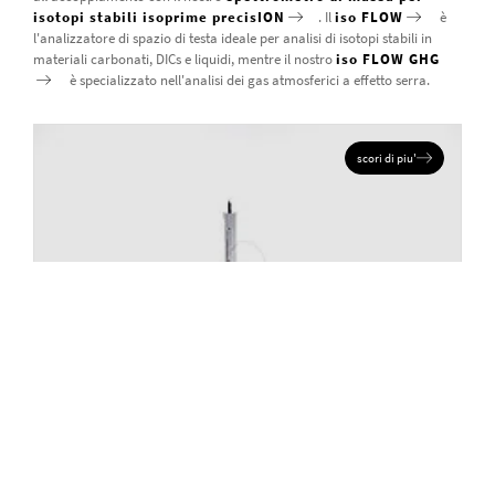
isotopi stabili isoprime precisION
. Il
iso FLOW
è
l'analizzatore di spazio di testa ideale per analisi di isotopi stabili in
materiali carbonati, DICs e liquidi, mentre il nostro
iso FLOW GHG
è specializzato nell'analisi dei gas atmosferici a effetto serra.
scori di piu'
ANALIZZATORE DI SPAZIO DI TESTA