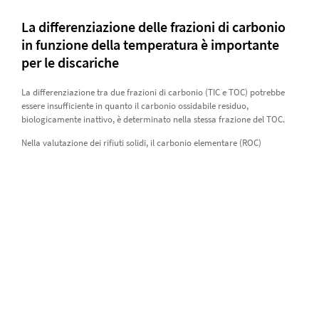
La differenziazione delle frazioni di carbonio
in funzione della temperatura è importante
per le discariche
La differenziazione tra due frazioni di carbonio (TIC e TOC) potrebbe
essere insufficiente in quanto il carbonio ossidabile residuo,
biologicamente inattivo, è determinato nella stessa frazione del TOC.
Nella valutazione dei rifiuti solidi, il carbonio elementare (ROC)
dovrebbe essere determinato separatamente, poiché non è necessario
limitare il carico di ROC alle discariche.
Un metodo alternativo per la determinazione del carbonio elementare è
la tecnica a rampe di temperatura, poiché il carbonio elementare
richiede temperature di combustione più elevate rispetto al carbonio
legato organicamente: questa tecnica è possibile grazie al
soli TOC®
cube.
Informazioni sulle fonti di contaminazione
grazie all'analisi di isotopi stabili