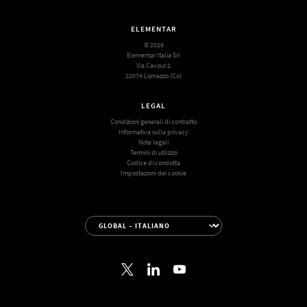
ELEMENTAR
© 2026
Elementar Italia Srl
Via Cavour 2
22074 Lomazzo (Co)
LEGAL
Condizioni generali di contratto
Informativa sulla privacy
Note legali
Termini di utilizzo
Codice di condotta
Impostazioni dei cookie