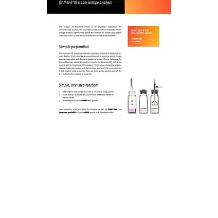
SCARICA ADESSO
Completa il form per ricevere via mail il link per il download.
NOME
*
COGNOME
*