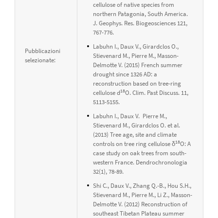
cellulose of native species from
northern Patagonia, South America.
J. Geophys. Res. Biogeosciences 121,
767-776.
Labuhn I., Daux V., Girardclos O.,
Pubblicazioni
Stievenard M., Pierre M., Masson-
selezionate:
Delmotte V. (2015) French summer
drought since 1326 AD: a
reconstruction based on tree-ring
18
cellulose d
O. Clim. Past Discuss. 11,
5113-5155.
Labuhn I., Daux V. Pierre M.,
Stievenard M., Girardclos O. et al.
(2013) Tree age, site and climate
18
controls on tree ring cellulose δ
O: A
case study on oak trees from south-
western France. Dendrochronologia
32(1), 78-89.
Shi C., Daux V., Zhang Q.-B., Hou S.H.,
Stievenard M., Pierre M., Li Z., Masson-
Delmotte V. (2012) Reconstruction of
southeast Tibetan Plateau summer