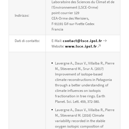
Laboratoire des Sciences du Climat et de
l’Environnement (LSCE-Orme)
point courrier 129
Indirizzo:
CEA-Orme des Merisiers,
F-91191 Gif-sur-Yvette Cedex
Francia
Dati di contatto:
E-Mail:
contact@lsce.ipsl.fr
Website:
www.lsce.ipsl.fr
Lavergne A., Daux V., Villalba R., Pierre
M., Stievenard M., Srur A. (2017)
Improvement of isotope-based
climate reconstructions in Patagonia
through a better understanding of
climate influences on isotopis
fractionation in tree rings. Earth
Planet. Sci. Lett. 459, 372-380.
Lavergne A., Daux V., Villalba R., Pierre
M., Stievenard M. (2016) Climate
variability recorded in the stable
oxygen isotopic composition of