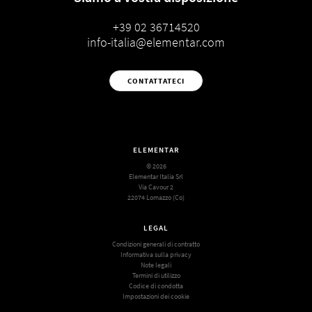
+39 02 36714520
info-italia@elementar.com
CONTATTATECI
ELEMENTAR
© 2026
Elementar Italia Srl
Via Cavour 2
22074 Lomazzo (Co)
LEGAL
Condizioni generali di contratto
Informativa sulla privacy
Note legali
Termini di utilizzo
Codice di condotta
Impostazioni dei cookie