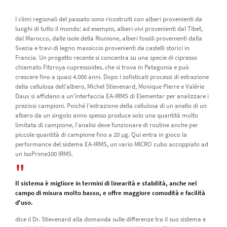
I climi regionali del passato sono ricostruiti con alberi provenienti da
luoghi di tutto il mondo: ad esempio, alberi vivi provenienti dal Tibet,
dal Marocco, dalle isole della Riunione, alberi fossili provenienti dalla
Svezia e travi di legno massiccio provenienti da castelli storici in
Francia. Un progetto recente si concentra su una specie di cipresso
chiamato Fitzroya cupressoides, che si trova in Patagonia e può
crescere fino a quasi 4.000 anni. Dopo i sofisticati processi di estrazione
della cellulosa dell'albero, Michel Stievenard, Monique Pierre e Valérie
Daux si affidano a un'interfaccia EA-IRMS di Elementar per analizzare i
preziosi campioni. Poiché l'estrazione della cellulosa di un anello di un
albero da un singolo anno spesso produce solo una quantità molto
limitata di campione, l'analisi deve funzionare di routine anche per
piccole quantità di campione fino a 20 µg. Qui entra in gioco la
performance del sistema EA-IRMS, un vario MICRO cubo accoppiato ad
un IsoPrime100 IRMS.
Il sistema è migliore in termini di linearità e stabilità, anche nel
campo di misura molto basso, e offre maggiore comodità e facilità
d'uso.
dice il Dr. Stievenard alla domanda sulle differenze tra il suo sistema e