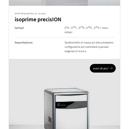
SPETTROMETRO DI MASSA
isoprime precisION
2
13
15
18
34
Isotopi
δ
H , δ
C , δ
N , δ
O , δ
S + nuovi
isotopi
Impostazione
Spettrometro di massa ad alte prestazioni,
configurabile per soddisfare qualsiasi
esigenza di ricerca
scori di piu'