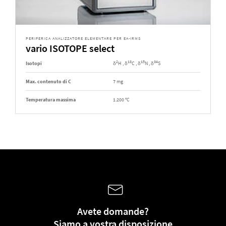
PERIFERICA ANALIZZATORE ELEMENTARE PER EA-IRMS
vario ISOTOPE select
2
13
15
34
Isotopi
δ
H , δ
C , δ
N , δ
S
Max. contenuto di C
7 mg
Temperatura massima
1.200 °C
Avete domande?
Siamo a vostra disposizione