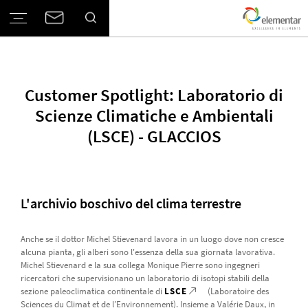
Customer Spotlight: Laboratorio di
Scienze Climatiche e Ambientali
(LSCE) - GLACCIOS
L'archivio boschivo del clima terrestre
Anche se il dottor Michel Stievenard lavora in un luogo dove non cresce
alcuna pianta, gli alberi sono l'essenza della sua giornata lavorativa.
Michel Stievenard e la sua collega Monique Pierre sono ingegneri
ricercatori che supervisionano un laboratorio di isotopi stabili della
sezione paleoclimatica continentale di
LSCE
(Laboratoire des
Sciences du Climat et de l’Environnement). Insieme a Valérie Daux, in