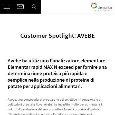
Customer Spotlight: AVEBE
Avebe ha utilizzato l'analizzatore elementare
Elementar rapid MAX N exceed per fornire una
determinazione proteica più rapida e
semplice nella produzione di proteine ​​di
patate per applicazioni alimentari.
Avebe, una consociata di produzione del collettivo internazionale di
coltivatori di patate Royal Avebe, ha investito molto per aumentare i
volumi di produzione del suo prodotto a base di proteine ​​di patate.
L'Azienda ha scelto di acquistare l'analizzatore elementare di