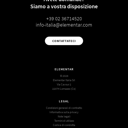
Siamo a vostra disposizione
+39 02 36714520
info-italia@elementar.com
CONTATTATECI
ELEMENTAR
© 2026
Elementar Italia Srl
Via Cavour 2
22074 Lomazzo (Co)
LEGAL
Condizioni generali di contratto
Informativa sulla privacy
Note legali
Termini di utilizzo
Codice di condotta