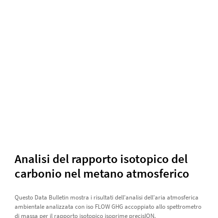
Analisi del rapporto isotopico del
carbonio nel metano atmosferico
Questo Data Bulletin mostra i risultati dell'analisi dell'aria atmosferica
ambientale analizzata con iso FLOW GHG accoppiato allo spettrometro
di massa per il rapporto isotopico isoprime precisION.