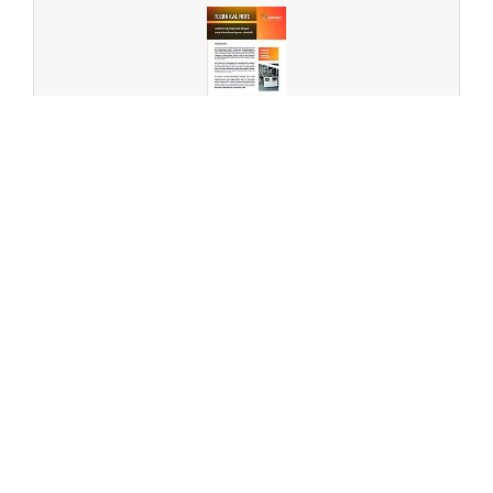
Calibration of isotope ratio analyses using
international reference standards
INGLESE