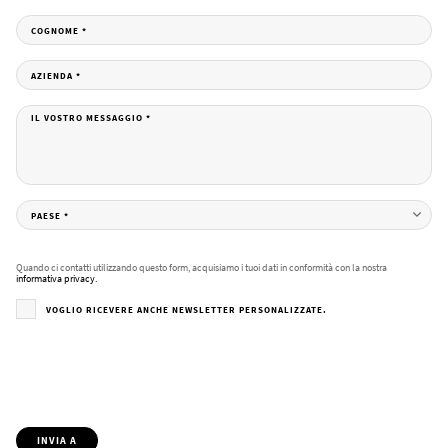
COGNOME
*
AZIENDA
*
IL VOSTRO MESSAGGIO
*
PAESE
*
Quando ci contatti utilizzando questo form, acquisiamo i tuoi dati in conformità con la nostra
informativa privacy.
VOGLIO RICEVERE ANCHE NEWSLETTER PERSONALIZZATE.
INVIA A