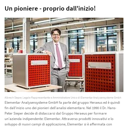
Un pioniere - proprio dall'inizio!
Albrech Sieper, Legale Rappresentante e Amministratore Unico di Elementar Analysensysteme Gmbh
Elementar Analysensysteme GmbH fa parte del gruppo Heraeus ed è quindi
fin dall'inizio uno dei pionieri dell'analisi elementare. Nel 1990 il Dr. Hans-
Peter Sieper decide di distaccarsi dal Gruppo Heraeus per formare
un'azienda indipendente: Elementar. Attraverso prodotti innovativi e lo
sviluppo di nuovi campi di applicazione, Elementar si è affermata con