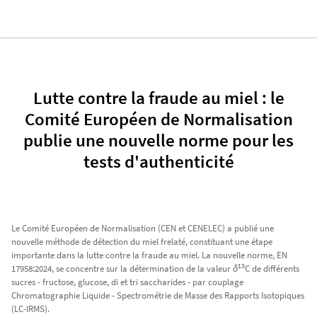
Lutte contre la fraude au miel : le
Comité Européen de Normalisation
publie une nouvelle norme pour les
tests d'authenticité
Le Comité Européen de Normalisation (CEN et CENELEC) a publié une
nouvelle méthode de détection du miel frelaté, constituant une étape
importante dans la lutte contre la fraude au miel. La nouvelle norme, EN
13
17958:2024, se concentre sur la détermination de la valeur
δ
C de différents
sucres - fructose, glucose, di et tri saccharides - par couplage
Chromatographie Liquide - Spectrométrie de Masse des Rapports Isotopiques
(LC-IRMS).