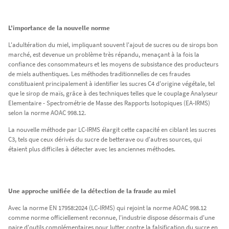
L'importance de la nouvelle norme
L'adultération du miel, impliquant souvent l'ajout de sucres ou de sirops bon
marché, est devenue un problème très répandu, menaçant à la fois la
confiance des consommateurs et les moyens de subsistance des producteurs
de miels authentiques. Les méthodes traditionnelles de ces fraudes
constituaient principalement à identifier les sucres C4 d'origine végétale, tel
que le sirop de maïs, grâce à des techniques telles que le couplage Analyseur
Elementaire - Spectrométrie de Masse des Rapports Isotopiques (EA-IRMS)
selon la norme AOAC 998.12.
La nouvelle méthode par LC-IRMS élargit cette capacité en ciblant les sucres
C3, tels que ceux dérivés du sucre de betterave ou d'autres sources, qui
étaient plus difficiles à détecter avec les anciennes méthodes.
Une approche unifiée de la détection de la fraude au miel
Avec la norme EN 17958:2024 (LC-IRMS) qui rejoint la norme AOAC 998.12
comme norme officiellement reconnue, l'industrie dispose désormais d'une
paire d'outils complémentaires pour lutter contre la falsification du sucre en