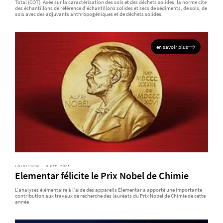
Total (COT). Axée sur la caractérisation des sols et des déchets solides, la norme cite
des échantillons de référence d'échantillons solides et secs de sédiments, de sols, de
sols avec des adjuvants anthropogéniques et de déchets solides.
en savoir plus
ENTREPRISE
8 Oct. 2021
Elementar félicite le Prix Nobel de Chimie
L'analyses élémentaire à l'aide des appareils Elementar a apporté une importante
contribution aux travaux de recherche des lauréats du Prix Nobel de Chimie de cette
année