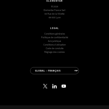
ELEMENTAR
© 2026
Elementar France Sarl
93 Rue de la Villette
69 003 Lyon
LEGAL
Conditions générales
Politique de confidentialité
Avis juridique
Conditions d’utilisation
Code de conduite
Réglage des cookies