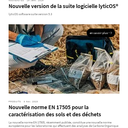
NOUVEAUTÉS
29 Janv. 2024
Nouvelle version de la suite logicielle lyticOS®
lyticOS software suite version 5.3
en savoir plus
PRODUITS
3 Nov. 2023
Nouvelle norme EN 17505 pour la
caractérisation des sols et des déchets
La nouvelle norme EN 17505, récemment publiée, constitue une nouvelle norme
européenne pour les laboratoires qui effectuent des analyses de Carbone Organique