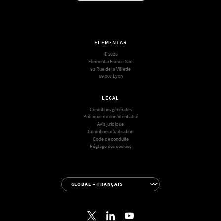
ELEMENTAR
© 2026
Elementar France Sarl
93 Rue de la Villette
69 003 Lyon
LEGAL
Conditions générales
Politique de confidentialité
Avis juridique
Conditions d’utilisation
Code de conduite
Réglage des cookies