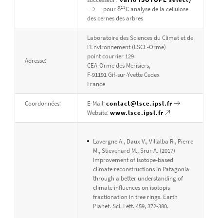
13
pour δ
C analyse de la cellulose
des cernes des arbres
Laboratoire des Sciences du Climat et de
l’Environnement (LSCE-Orme)
point courrier 129
Adresse:
CEA-Orme des Merisiers,
F-91191 Gif-sur-Yvette Cedex
France
Coordonnées:
E-Mail:
contact@lsce.ipsl.fr
Website:
www.lsce.ipsl.fr
Lavergne A., Daux V., Villalba R., Pierre
M., Stievenard M., Srur A. (2017)
Improvement of isotope-based
climate reconstructions in Patagonia
through a better understanding of
climate influences on isotopis
fractionation in tree rings. Earth
Planet. Sci. Lett. 459, 372-380.