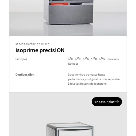
SPECTROMÈTRE DE MASSE
isoprime precisION
2
13
15
18
34
Isotopes
δ
H , δ
C , δ
N , δ
O , δ
S + nouveaux
isotopes
Configuration
Spectromètre de masse haute
performance, configurable pour répondre
à tous les besoins de recherche
en savoir plus