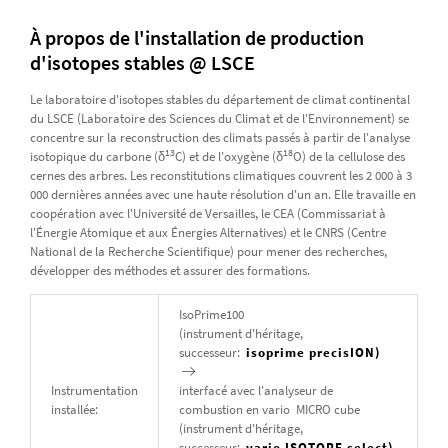
À propos de l'installation de production
d'isotopes stables @ LSCE
Le laboratoire d'isotopes stables du département de climat continental
du LSCE (Laboratoire des Sciences du Climat et de l'Environnement) se
concentre sur la reconstruction des climats passés à partir de l'analyse
13
18
isotopique du carbone (δ
C) et de l'oxygène (δ
O) de la cellulose des
cernes des arbres. Les reconstitutions climatiques couvrent les 2 000 à 3
000 dernières années avec une haute résolution d'un an. Elle travaille en
coopération avec l'Université de Versailles, le CEA (Commissariat à
l'Énergie Atomique et aux Énergies Alternatives) et le CNRS (Centre
National de la Recherche Scientifique) pour mener des recherches,
développer des méthodes et assurer des formations.
IsoPrime100
(instrument d'héritage,
successeur:
isoprime precisION)
Instrumentation
interfacé avec l'analyseur de
installée:
combustion en vario MICRO cube
(instrument d'héritage,
successeur:
vario ISOTOPE select)