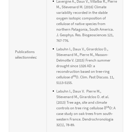
Lavergne A., Daux V., Villalba R., Pierre
M., Stievenard M. (2016) Climate
variability recorded in the stable
oxygen isotopic composition of
cellulose of native species from
northern Patagonia, South America.
J. Geophys. Res. Biogeosciences 121,
767-776.
Labuhn I., Daux V., Girardclos O.,
Publications
Stievenard M., Pierre M., Masson-
sélectionnées:
Delmotte V. (2015) French summer
drought since 1326 AD: a
reconstruction based on tree-ring
18
cellulose d
O. Clim. Past Discuss. 11,
5113-5155.
Labuhn I., Daux V. Pierre M.,
Stievenard M., Girardclos O. et al.
(2013) Tree age, site and climate
18
controls on tree ring cellulose δ
O: A
case study on oak trees from south-
western France. Dendrochronologia
32(1), 78-89.