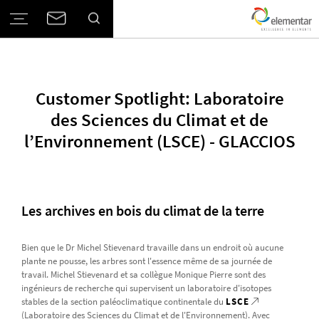
Customer Spotlight: Laboratoire
des Sciences du Climat et de
l’Environnement (LSCE) - GLACCIOS
Les archives en bois du climat de la terre
Bien que le Dr Michel Stievenard travaille dans un endroit où aucune
plante ne pousse, les arbres sont l'essence même de sa journée de
travail. Michel Stievenard et sa collègue Monique Pierre sont des
ingénieurs de recherche qui supervisent un laboratoire d'isotopes
stables de la section paléoclimatique continentale du
LSCE
(Laboratoire des Sciences du Climat et de l'Environnement). Avec