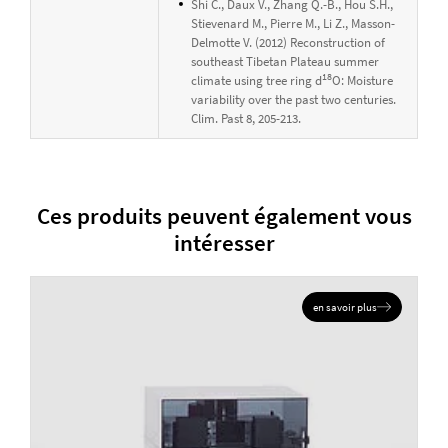
Shi C., Daux V., Zhang Q.-B., Hou S.H.,
Stievenard M., Pierre M., Li Z., Masson-
Delmotte V. (2012) Reconstruction of
southeast Tibetan Plateau summer
18
climate using tree ring d
O: Moisture
variability over the past two centuries.
Clim. Past 8, 205-213.
Ces produits peuvent également vous
intéresser
en savoir plus