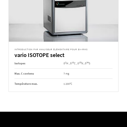
INTRODUCTION PAR ANALYSEUR ÉLÉMENTAIRE POUR EA-IRMS
vario ISOTOPE select
2
13
15
34
Isotopes
δ
H , δ
C , δ
N , δ
S
Max. C contenu
7 mg
Température max.
1 200°C