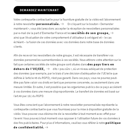
DEMANDEZ MAINTENANT
Votre contrepartie contractuelle pour la fourniture gratuite de la vidéo est l’abonnement
à notre newsletter
personnalisée.
En cliquant sur le bouton « Demander
maintenant », vous déclarez donc accepter la réception de newsletters personnalisées
par e-mail de la part d’Elementar France et les
sociétés de son groupe,
ainsi que l’évaluation de votre comportement d’utilisateur à cet égard et – le cas
échéant – la fusion de ces données avec vos données dans notre base de données
clients.
Afin de recevoir les newsletters de notre groupe, il est nécessaire de transférer vos
données personnelles susmentionnées à ces sociétés. Nous attirons votre attention sur le
fait que certaines sociétés de notre groupe sont situées dans
des pays tiers en
dehors de l’UE/EEE,
dits « peu sûrs », où un niveau adéquat de protection
des données (par exemple, par le biais d’une décision d’adéquation de l’UE telle que
définie à l’article 45 du RGPD), n’est pas garanti. Dans ces pays, vous ne pourrez peut-
être pas faire valoir vos droits en tant que personne concernée, ou seulement dans une
mesure limitée. En outre, il est possible que les organismes publics de ce pays accèdent
à vos données dans une mesure disproportionnée. Le transfert de données est basé sur
l’art.49 par. 1b) du RGPD.
Vous êtes conscient que l’abonnement à notre newsletter personnalisée représente la
contrepartie contractuelle que vous fournissez pour la mise à disposition gratuite de la
vidéo. Vous pouvez vous désinscrire de la newsletter à tout moment avec effet pour
l’avenir. Vous pouvez à tout moment vous opposer à l’utilisation future de vos données à
des fins publicitaires. Pour plus d’informations, veuillez vous référer à notre
politique
de confidentialité.