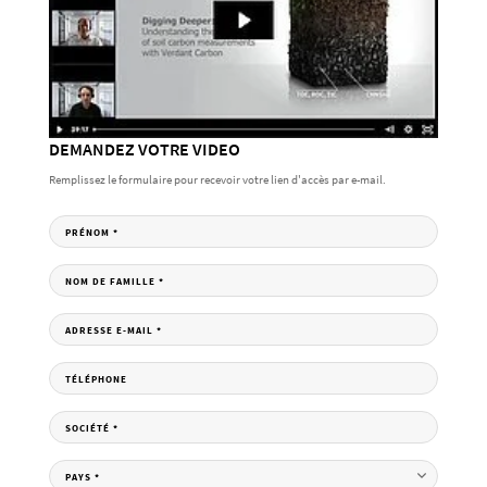
DEMANDEZ VOTRE VIDEO
Remplissez le formulaire pour recevoir votre lien d'accès par e-mail.
PRÉNOM
*
NOM DE FAMILLE
*
ADRESSE E-MAIL
*
TÉLÉPHONE
SOCIÉTÉ
*
PAYS
*