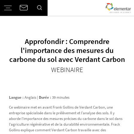
Approfondir : Comprendre
l'importance des mesures du
carbone du sol avec Verdant Carbon
WEBINAIRE
Langue :
Anglais |
Durée :
39 minutes
Ce webinaire met en avant Frank Gollins de Verdant Carbon, une
entreprise spécialisée dans le prélèvement et l'analyse des sols. Il y
aborde l'importance des mesures précises du carbone dans le sol dans
l'agriculture régénérative et de la durabilité environnementale. Frack
Gollins explique comment Verdant Carbon travaille avec des