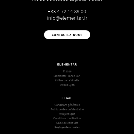
+33 4 72 14 89 00
info@elementar.fr
CONTACTEZ-NOUS
ELEMENTAR
© 2026
Elementar France Sarl
93 Rue de la Villette
69 003 Lyon
LEGAL
Conditions générales
Politique de confidentialité
Avis juridique
Conditions d’utilisation
Code de conduite
Réglage des cookies