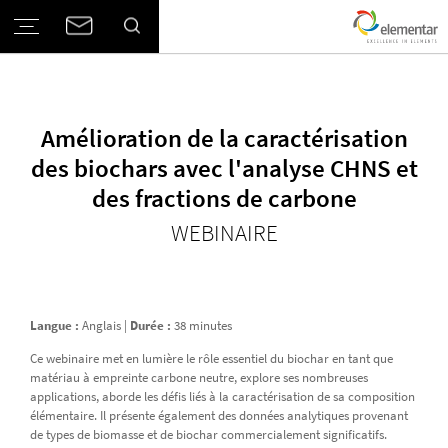
Amélioration de la caractérisation
des biochars avec l'analyse CHNS et
des fractions de carbone
WEBINAIRE
Langue :
Anglais |
Durée :
38 minutes
Ce webinaire met en lumière le rôle essentiel du biochar en tant que
matériau à empreinte carbone neutre, explore ses nombreuses
applications, aborde les défis liés à la caractérisation de sa composition
élémentaire. Il présente également des données analytiques provenant
de types de biomasse et de biochar commercialement significatifs.