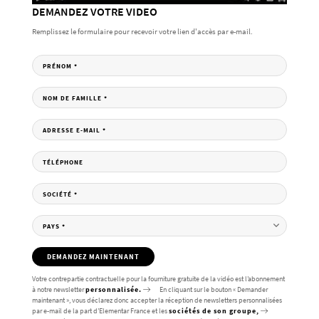
DEMANDEZ VOTRE VIDEO
Remplissez le formulaire pour recevoir votre lien d'accès par e-mail.
PRÉNOM
*
NOM DE FAMILLE
*
ADRESSE E-MAIL
*
TÉLÉPHONE
SOCIÉTÉ
*
PAYS
*
DEMANDEZ MAINTENANT
Votre contrepartie contractuelle pour la fourniture gratuite de la vidéo est l’abonnement
à notre newsletter
personnalisée.
En cliquant sur le bouton « Demander
maintenant », vous déclarez donc accepter la réception de newsletters personnalisées
par e-mail de la part d’Elementar France et les
sociétés de son groupe,