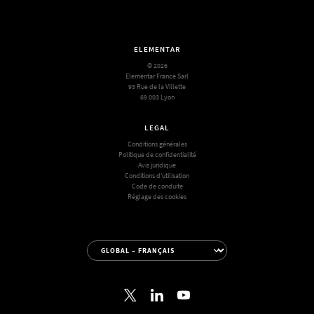
ELEMENTAR
© 2026
Elementar France Sarl
93 Rue de la Villette
69 003 Lyon
LEGAL
Conditions générales
Politique de confidentialité
Avis juridique
Conditions d’utilisation
Code de conduite
Réglage des cookies