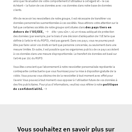
ainsi que l’évaluation de votre comportement d’utilisateur à cet égard et – le cas
échéant – la fusion de ces données avec vos données dans notre base de données
clients.
Afin de recevoir les newsletters de notre groupe, il est nécessaire de transférer vos
données personnelles susmentionnées à ces sociétés. Nous attirons votre attention sur le
fait que certaines sociétés de notre groupe sont situées dans
des pays tiers en
dehors de l’UE/EEE,
dits « peu sûrs », où un niveau adéquat de protection
des données (par exemple, par le biais d’une décision d’adéquation de l’UE telle que
définie à l’article 45 du RGPD), n’est pas garanti. Dans ces pays, vous ne pourrez peut-
être pas faire valoir vos droits en tant que personne concernée, ou seulement dans une
mesure limitée. En outre, il est possible que les organismes publics de ce pays accèdent
à vos données dans une mesure disproportionnée. Le transfert de données est basé sur
l’art.49 par. 1b) du RGPD.
Vous êtes conscient que l’abonnement à notre newsletter personnalisée représente la
contrepartie contractuelle que vous fournissez pour la mise à disposition gratuite de la
vidéo. Vous pouvez vous désinscrire de la newsletter à tout moment avec effet pour
l’avenir. Vous pouvez à tout moment vous opposer à l’utilisation future de vos données à
des fins publicitaires. Pour plus d’informations, veuillez vous référer à notre
politique
de confidentialité.
Vous souhaitez en savoir plus sur