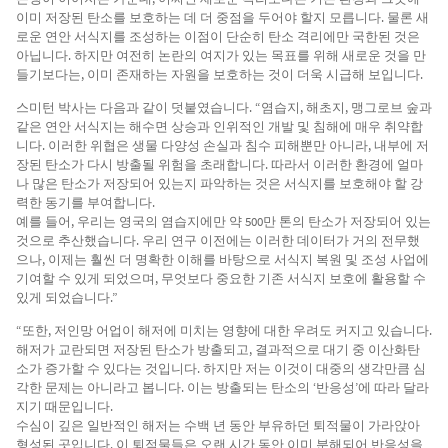
이미 저장된 탄소를 보호하는 데 더 중점을 두어야 할지 모릅니다. 물론 새
로운 연안 서식지를 조성하는 이점이 단순히 탄소 격리에만 국한된 것은
아닙니다. 하지만 여전히 논란의 여지가 있는 목표를 위해 새로운 것을 만
들기보다는, 이미 존재하는 자원을 보호하는 것이 더욱 시급해 보입니다.
스미턴 박사는 다음과 같이 덧붙였습니다. “염습지, 해초지, 맹그로브 숲과
같은 연안 서식지는 해수면 상승과 인위적인 개발 및 침해에 매우 취약합
니다. 이러한 위협은 생물 다양성 손실과 침수 피해뿐만 아니라, 내부에 저
장된 탄소가 다시 방출될 위험을 초래합니다. 따라서 이러한 환경에 얼마
나 많은 탄소가 저장되어 있는지 파악하는 것은 서식지를 보호해야 할 강
력한 동기를 부여합니다.
예를 들어, 우리는 영국의 염습지에만 약 500만 톤의 탄소가 저장되어 있는
것으로 추산했습니다. 우리 연구 이전에는 이러한 데이터가 거의 전무했
으나, 이제는 훨씬 더 명확한 이해를 바탕으로 서식지 복원 및 조성 사업에
기여할 수 있게 되었으며, 무엇보다 중요한 기존 서식지 보호에 활용할 수
있게 되었습니다.”
“또한, 저인망 어업이 해저에 미치는 영향에 대한 우려도 커지고 있습니다.
해저가 교란되면 저장된 탄소가 방출되고, 결과적으로 대기 중 이산화탄
소가 증가할 수 있다는 것입니다. 하지만 저는 이것이 대중의 생각만큼 심
각한 문제는 아니라고 봅니다. 이는 방출되는 탄소의 ‘반응성’에 따라 달라
지기 때문입니다.
수심이 깊은 일반적인 해저는 수백 년 동안 부유하던 퇴적물이 가라앉아
형성된 곳입니다. 이 퇴적물들은 오랜 시간 동안 이미 분해되어 반응성을