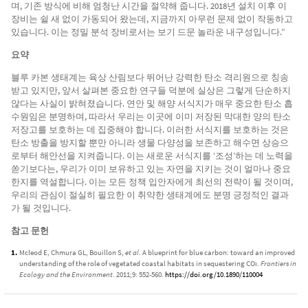
며, 기존 방식에 비해 엄청난 시간을 절약해 줍니다. 2018년 설치 이후 이
장비는 쉴 새 없이 가동되어 왔는데, 지금까지 아무런 문제 없이 작동하고
있습니다. 이는 정밀 분석 장비로서는 보기 드문 놀라운 내구성입니다.”
요약
블루 카본 생태계는 육상 산림보다 뛰어난 강력한 탄소 격리원으로 칭송
받고 있지만, 앞서 살펴본 중요한 연구들 덕분에 실상은 그렇게 단순하지
않다는 사실이 밝혀졌습니다. 연안 및 해양 서식지가 매우 중요한 탄소 흡
수원임은 분명하며, 따라서 우리는 이곳에 이미 저장된 막대한 양의 탄소
저장고를 보호하는 데 집중해야 합니다. 이러한 서식지를 보호하는 것은
탄소 방출을 방지할 뿐만 아니라 생물 다양성을 보존하고 해수면 상승으
로부터 해안선을 지켜줍니다. 이는 새로운 서식지를 ‘조성’하는 데 노력을
쏟기보다는, 우리가 이미 보유하고 있는 자연을 지키는 것이 얼마나 중요
한지를 역설합니다. 이는 모든 정책 입안자에게 최선의 전략이 될 것이며,
우리의 관심이 절실히 필요한 이 취약한 생태계에도 분명 긍정적인 결과
가 될 것입니다.
참고 문헌
Mcleod E, Chmura GL, Bouillon S,
et al
. A blueprint for blue carbon: toward an improved
understanding of the role of vegetated coastal habitats in sequestering CO
.
Frontiers in
2
Ecology and the Environment
. 2011;9: 552-560.
https://doi.org/10.1890/110004