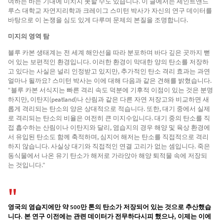
여하는 바는 기대에 미치지 못할 수도 있습니다. 이 글에서는 세인트앤드
루스 대학교 자연지리학과 크레이그 스미턴 박사가 자신의 연구 데이터를
바탕으로 이 논쟁을 심도 있게 다루며 문제의 본질을 조명합니다.
미지의 영역 탐
블루 카본 생태계는 전 세계 해안선을 따라 분포하며 바다 깊은 곳까지 뻗
어 있는 보편적인 환경입니다. 이러한 환경이 막대한 양의 탄소를 저장하
고 있다는 사실은 널리 인정받고 있지만, 추가적인 탄소 격리 효과는 과연
얼마나 될까요? 스미턴 박사는 이에 대해 다음과 같은 견해를 밝혔습니다.
“블루 카본 서식지는 빠른 격리 속도 덕분에 기후적 이점이 있는 것은 분명
하지만, 이탄지(peatland)나 산림과 같은 다른 자연 저장고와 비교하면 새
롭게 격리되는 탄소의 양은 상대적으로 적습니다. 또한, 대기 중에서 실제
로 격리되는 탄소의 비율은 여전히 큰 미지수입니다. 대기 중의 탄소를 직
접 흡수하는 산림이나 이탄지와 달리, 염습지의 경우 해양 및 육상 환경에
서 유입된 탄소도 함께 축적하며, 심지어 해저는 탄소를 직접적으로 격리
하지 않습니다. 사실상 대기와 직접적인 연결 고리가 없는 셈입니다. 죽은
동식물에서 나온 유기 탄소가 해저로 가라앉아 해양 퇴적물 속에 저장되
는 것입니다.”
영국의 염습지에만 약 500만 톤의 탄소가 저장되어 있는 것으로 추산했습
니다. 본 연구 이전에는 관련 데이터가 전무하다시피 했으나, 이제는 이에