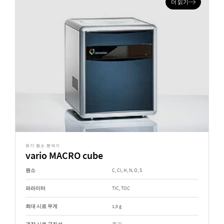
더 읽기
유기 원소 분석기
vario MACRO cube
원소
C, Cl, H, N, O, S
파라미터
TIC, TOC
최대 시료 무게
1,5 g