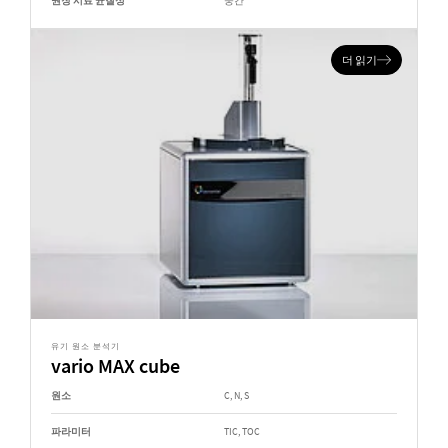
권장 시료 균질성
중간
더 읽기
유기 원소 분석기
vario MAX cube
원소
C, N, S
파라미터
TIC, TOC