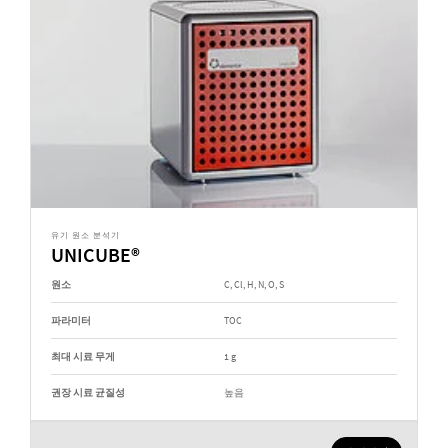
유기 원소 분석기
UNICUBE®
원소
C, Cl, H, N, O, S
파라미터
TOC
최대 시료 무게
1 g
권장 시료 균질성
높음