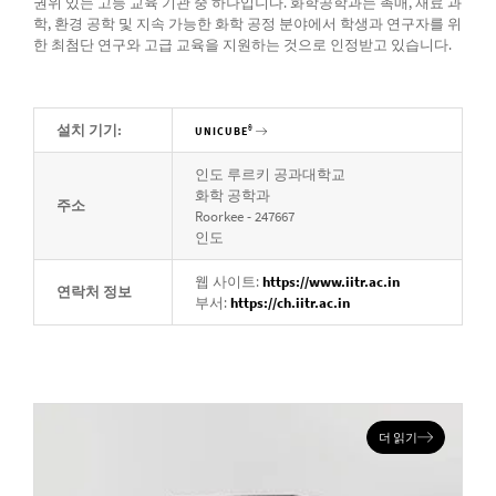
권위 있는 고등 교육 기관 중 하나입니다. 화학공학과는 촉매, 재료 과
학, 환경 공학 및 지속 가능한 화학 공정 분야에서 학생과 연구자를 위
한 최첨단 연구와 고급 교육을 지원하는 것으로 인정받고 있습니다.
설치 기기:
®
UNICUBE
인도 루르키 공과대학교
화학 공학과
주소
Roorkee - 247667
인도
웹 사이트:
https://www.iitr.ac.in
연락처 정보
부서:
https://ch.iitr.ac.in
더 읽기