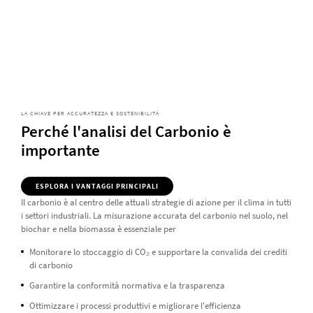
LA CHIAVE PER ACCURATEZZA E SOSTENIBILITÀ
Perché l'analisi del Carbonio è
importante
ESPLORA I VANTAGGI PRINCIPALI
Il carbonio è al centro delle attuali strategie di azione per il clima in tutti
i settori industriali. La misurazione accurata del carbonio nel suolo, nel
biochar e nella biomassa è essenziale per
Monitorare lo stoccaggio di CO₂ e supportare la convalida dei crediti
di carbonio
Garantire la conformità normativa e la trasparenza
Ottimizzare i processi produttivi e migliorare l'efficienza