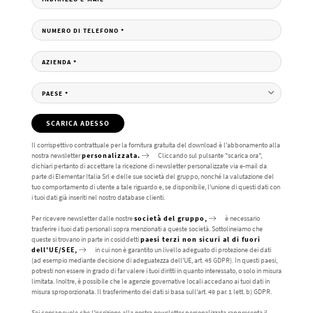
NUMERO DI TELEFONO
*
AZIENDA
*
PAESE
*
SCARICA ADESSO
Il corrispettivo contrattuale per la fornitura gratuita del download è l'abbonamento alla
nostra newsletter
personalizzata.
Cliccando sul pulsante "scarica ora",
dichiari pertanto di accettare la ricezione di newsletter personalizzate via e-mail da
parte di Elementar Italia Srl e delle sue società del gruppo, nonché la valutazione del
tuo comportamento di utente a tale riguardo e, se disponibile, l'unione di questi dati con
i tuoi dati già inseriti nel nostro database clienti.
Per ricevere newsletter dalle nostre
società del gruppo,
è necessario
trasferire i tuoi dati personali sopra menzionati a queste società. Sottolineiamo che
queste si trovano in parte in cosiddetti
paesi terzi non sicuri al di fuori
dell'UE/SEE,
in cui non è garantito un livello adeguato di protezione dei dati
(ad esempio mediante decisione di adeguatezza dell'UE, art. 45 GDPR). In questi paesi,
potresti non essere in grado di far valere i tuoi diritti in quanto interessato, o solo in misura
limitata. Inoltre, è possibile che le agenzie governative locali accedano ai tuoi dati in
misura sproporzionata. Il trasferimento dei dati si basa sull'art. 49 par. 1 lett. b) GDPR.
Sei consapevole che l'iscrizione alla nostra newsletter personalizzata rappresenta il