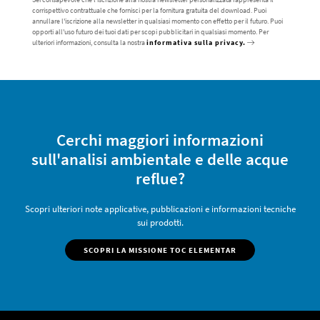
corrispettivo contrattuale che fornisci per la fornitura gratuita del download. Puoi
annullare l'iscrizione alla newsletter in qualsiasi momento con effetto per il futuro. Puoi
opporti all'uso futuro dei tuoi dati per scopi pubblicitari in qualsiasi momento. Per
ulteriori informazioni, consulta la nostra
informativa sulla privacy.
Cerchi maggiori informazioni
sull'analisi ambientale e delle acque
reflue?
Scopri ulteriori note applicative, pubblicazioni e informazioni tecniche
sui prodotti.
SCOPRI LA MISSIONE TOC ELEMENTAR