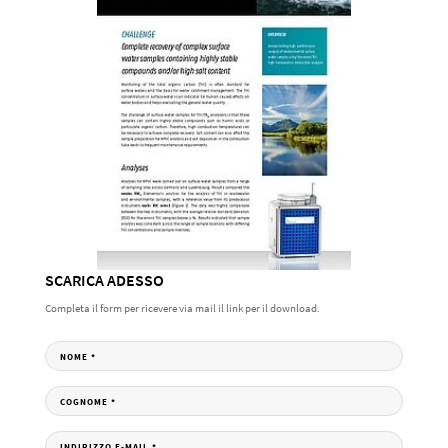
SCARICA ADESSO
Completa il form per ricevere via mail il link per il download.
NOME
*
COGNOME
*
INDIRIZZO E-MAIL
*