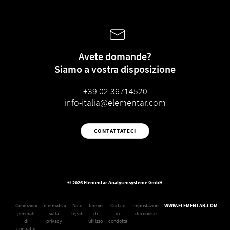
Avete domande?
Siamo a vostra disposizione
+39 02 36714520
info-italia@elementar.com
CONTATTATECI
© 2026 Elementar Analysensysteme GmbH
Condizioni
Informativa
Note
Termini
Codice
Impostazioni
WWW.ELEMENTAR.COM
generali
sulla
legali
di
di
dei cookie
di
privacy
utilizzo
condotta
contratto